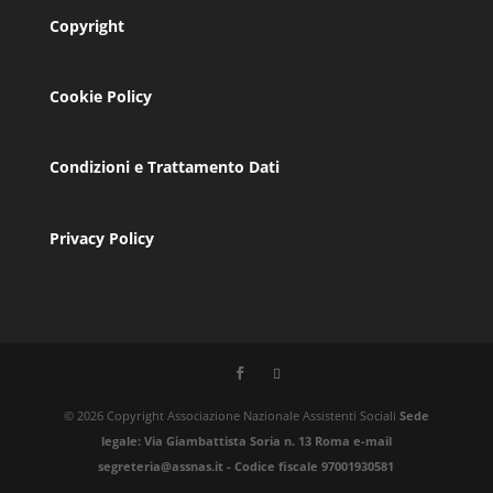
Copyright
Cookie Policy
Condizioni e Trattamento Dati
Privacy Policy
© 2026 Copyright Associazione Nazionale Assistenti Sociali
Sede
legale: Via Giambattista Soria n. 13 Roma e-mail
segreteria@assnas.it - Codice fiscale 97001930581