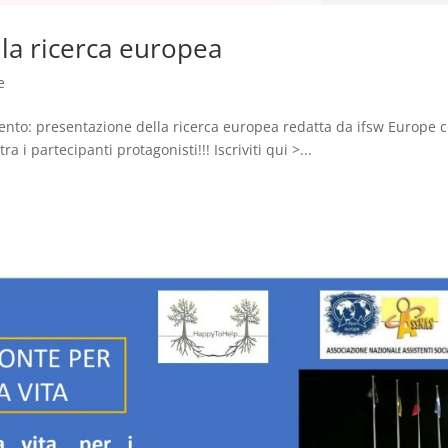
la ricerca europea
e
evento: presentazione della ricerca europea redatta da ifsw Europe c
 i partecipanti protagonisti!!! Iscriviti qui >...